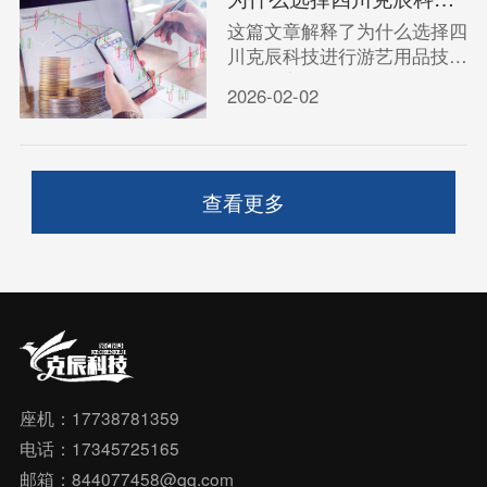
这篇文章解释了为什么选择四
川克辰科技进行游艺用品技术
开发。它提供IT咨询指南，帮
2026-02-02
助您了解公司的优势、服务和
实际价值。
查看更多
座机：17738781359
电话：17345725165
邮箱：844077458@qq.com