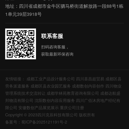
地址：四川省成都市金牛区驷马桥街道解放路一段88号1栋
1单元39层3918号
联系客服
扫码咨询客服，
获取最新环保咨询
友情链接：
成都工业产品设计服务公司
四川喜昌超贸易
成都区县
劳务派遣服务
成都区县农业园艺服务
成都数创内容创作
四川物业
管理系统技术交流转让
成都学林苑教育咨询有限公司
成都达航盛
邦物流有限公司
沈阳数创内容应用服务
四川广佰沐房地产经纪有
限公司
安徽数创产品展览展示
重庆公司注册
Copyright © 2023四川克辰科技有限公司 版权所有
备案号：蜀ICP备2025121191号-2