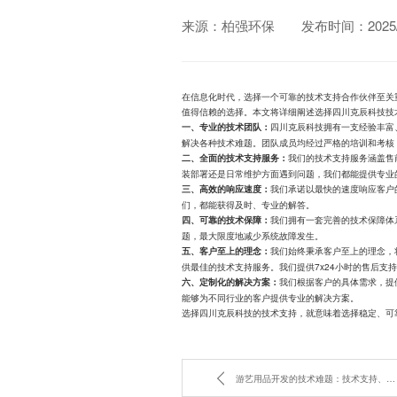
来源：柏强环保
发布时间：2025/0
在信息化时代，选择一个可靠的技术支持合作伙伴至关
值得信赖的选择。本文将详细阐述选择四川克辰科技技
四川克辰科技拥有一支经验丰富
一、专业的技术团队：
解决各种技术难题。团队成员均经过严格的培训和考核
我们的技术支持服务涵盖售
二、全面的技术支持服务：
装部署还是日常维护方面遇到问题，我们都能提供专业
我们承诺以最快的速度响应客户
三、高效的响应速度：
们，都能获得及时、专业的解答。
我们拥有一套完善的技术保障体
四、可靠的技术保障：
题，最大限度地减少系统故障发生。
我们始终秉承客户至上的理念，
五、客户至上的理念：
供最佳的技术支持服务。我们提供7x24小时的售后支
我们根据客户的具体需求，提
六、定制化的解决方案：
能够为不同行业的客户提供专业的解决方案。
选择四川克辰科技的技术支持，就意味着选择稳定、可
游艺用品开发的技术难题：技术支持、技术开发、技术咨询如何选择？