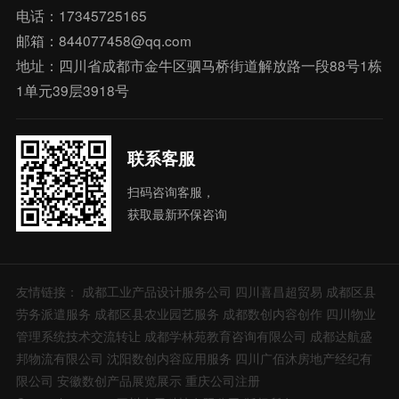
电话：17345725165
邮箱：844077458@qq.com
地址：四川省成都市金牛区驷马桥街道解放路一段88号1栋
1单元39层3918号
联系客服
扫码咨询客服，
获取最新环保咨询
友情链接：
成都工业产品设计服务公司
四川喜昌超贸易
成都区县
劳务派遣服务
成都区县农业园艺服务
成都数创内容创作
四川物业
管理系统技术交流转让
成都学林苑教育咨询有限公司
成都达航盛
邦物流有限公司
沈阳数创内容应用服务
四川广佰沐房地产经纪有
限公司
安徽数创产品展览展示
重庆公司注册