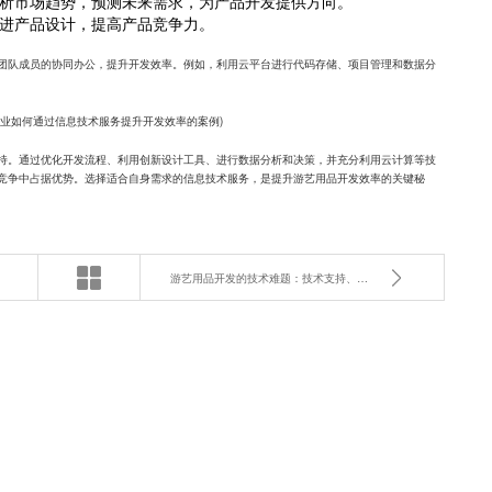
析市场趋势，预测未来需求，为产品开发提供方向。
进产品设计，提高产品竞争力。
团队成员的协同办公，提升开发效率。例如，利用云平台进行代码存储、项目管理和数据分
业如何通过信息技术服务提升开发效率的案例)
持。通过优化开发流程、利用创新设计工具、进行数据分析和决策，并充分利用云计算等技
竞争中占据优势。选择适合自身需求的信息技术服务，是提升游艺用品开发效率的关键秘
游艺用品开发的技术难题：技术支持、技术开发、技术咨询如何选择？