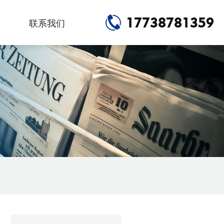
17738781359
联系我们