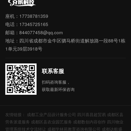
座机：17738781359
电话：17345725165
邮箱：844077458@qq.com
地址：四川省成都市金牛区驷马桥街道解放路一段88号1栋
1单元39层3918号
联系客服
扫码咨询客服，
获取最新环保咨询
友情链接：
成都工业产品设计服务公司
四川喜昌超贸易
成都区县
劳务派遣服务
成都区县农业园艺服务
成都数创内容创作
四川物业
管理系统技术交流转让
成都学林苑教育咨询有限公司
成都达航盛