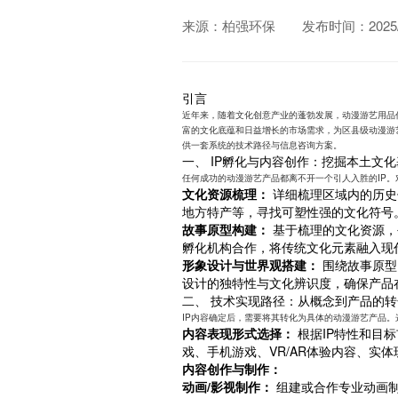
来源：柏强环保
发布时间：2025/1
引言
近年来，随着文化创意产业的蓬勃发展，动漫游艺用品
富的文化底蕴和日益增长的市场需求，为区县级动漫游
供一套系统的技术路径与信息咨询方案。
一、 IP孵化与内容创作：挖掘本土文
任何成功的动漫游艺产品都离不开一个引人入胜的IP。
文化资源梳理：
详细梳理区域内的历史
地方特产等，寻找可塑性强的文化符号
故事原型构建：
基于梳理的文化资源，
孵化机构合作，将传统文化元素融入现
形象设计与世界观搭建：
围绕故事原型
设计的独特性与文化辨识度，确保产品
二、 技术实现路径：从概念到产品的转
IP内容确定后，需要将其转化为具体的动漫游艺产品
内容表现形式选择：
根据IP特性和目标
戏、手机游戏、VR/AR体验内容、实
内容创作与制作：
动画/影视制作：
组建或合作专业动画制作团