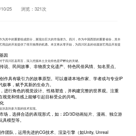
0/25
浏览：321次
作为其中的重要组成部分，展现出巨大的市场潜力。四川，作为中国西部的重要省份，其丰
艺用品的开发提供了得天独厚的机遇。本文将从零开始，为四川区县的动漫游艺用品开发提
化基因
对于四川区县而言，深入挖掘本土文化特色是IP孵化的关键。
传说、民间故事、非物质文化遗产、特色民俗风情、知名景点、
。
创作具有吸引力的故事原型。可以邀请本地作家、学者或与专业IP
代叙事，赋予其新的生命力。
，进行角色的视觉设计、性格塑造，并构建完整的世界观。注重
在视觉和情感上能够引起目标受众的共鸣。
化
。这涉及到多方面的技术实现。
市场，选择合适的表现形式，如：2D/3D动画短片、漫画、独立游
体玩具模型等。
队，运用先进的CG技术、渲染引擎（如Unity, Unreal