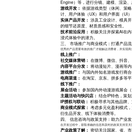
Engine）等，进行分镜、建模、渲染
游戏开发：
依据游戏类型（休闲、策略
计、用户体验（UX）和用户界面（UI
实体产品开发：
涉及工业设计、模具开
的细节还原度、材质质感和安全性。
技术前沿应用：
积极关注并探索AI在内
浸式体验中的潜力。
三、 市场推广与商业模式：打通产品
优秀的产品需要有效的推广才能触达消费者，并实现商
线上推广：
社交媒体营销：
在微博、微信、抖音、
内容平台分发：
将动漫短片、漫画等内
游戏推广：
与国内外知名游戏发行商合
电商渠道：
在淘宝、京东、拼多多等平
线下推广：
展会活动：
参加国内外动漫游戏展会（如
主题活动与快闪店：
结合IP特色，策
IP授权与联动：
积极寻求与其他品牌、
商业模式探索：
考虑多元化盈利模式，
衍生品开发、线下体验消费等。
四、 信息咨询与政策支持：助力产业发
在开发过程中，获取准确的信息和及时的政策支持至关
产业政策了解：
密切关注国家、省、市