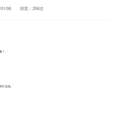
1/06
浏览：256次
搬？
。
帮忙实现。