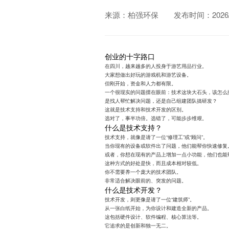
来源：柏强环保
发布时间：2026/0
创业的十字路口
在四川，越来越多的人投身于游艺用品行业。
大家想做出好玩的游戏机和游艺设备。
但刚开始，资金和人力都有限。
一个很现实的问题摆在眼前：技术这块大石头，该怎么
是找人帮忙解决问题，还是自己组建团队搞研发？
这就是技术支持和技术开发的区别。
选对了，事半功倍。选错了，可能步步维艰。
什么是技术支持？
技术支持，就像是请了一位“修理工”或“顾问”。
当你现有的设备或软件出了问题，他们能帮你快速修复
或者，你想在现有的产品上增加一点小功能，他们也能
这种方式的好处是快，而且成本相对较低。
你不需要养一个庞大的技术团队。
非常适合解决眼前的、突发的问题。
什么是技术开发？
技术开发，则更像是请了一位“建筑师”。
从一张白纸开始，为你设计和建造全新的产品。
这包括硬件设计、软件编程、核心算法等。
它追求的是创新和独一无二。