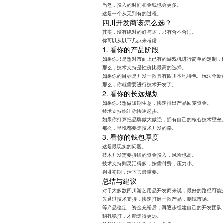
当然，投入的时间和金钱也会更多。
这是一个从无到有的过程。
四川开发商该怎么选？
其实，没有绝对的好与坏，只有合不合适。
你可以从以下几点来考虑：
1. 看你的产品阶段
如果你只是想对市面上已有的游戏机进行简单的定制，
那么，技术支持是性价比最高的选择。
如果你的目标是开发一款具有四川本地特色、玩法全新
那么，你就需要进行技术开发了。
2. 看你的长远规划
如果你只想做短期生意，快速推出产品回笼资金。
技术支持能让你快速起步。
如果你打算把品牌做大做强，拥有自己的核心技术壁垒
那么，早晚都要走技术开发的路。
3. 看你的钱包厚度
这是最现实的问题。
技术开发需要持续的资金投入，风险也高。
技术支持则灵活得多，按需付费，压力小。
创业初期，活下去最重要。
总结与建议
对于大多数四川游艺用品开发商来说，最好的路径可能
先通过技术支持，快速打磨一款产品，测试市场。
等产品稳定、资金充裕后，再逐步组建自己的开发团队
稳扎稳打，才能走得更远。