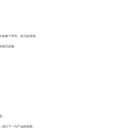
比如换个外壳、加几款游戏。
的游艺设备。
。
是：
，进行下一代产品的创新。