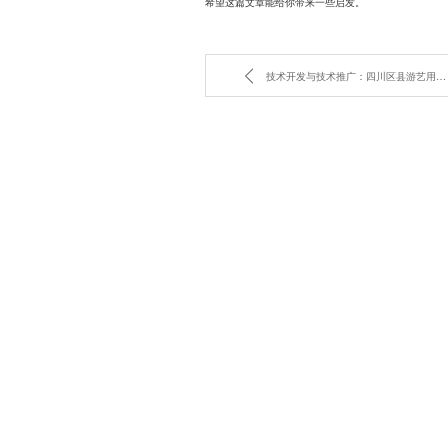
希望这篇文章能给你带来一些启发。
技术开发与技术推广：四川区县游艺用品市场的新机遇在哪里？