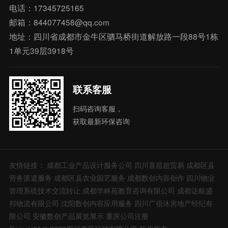
电话：17345725165
邮箱：844077458@qq.com
地址：四川省成都市金牛区驷马桥街道解放路一段88号1栋
1单元39层3918号
联系客服
扫码咨询客服，
获取最新环保咨询
友情链接：
成都工业产品设计服务公司
四川喜昌超贸易
成都区县
劳务派遣服务
成都区县农业园艺服务
成都数创内容创作
四川物业
管理系统技术交流转让
成都学林苑教育咨询有限公司
成都达航盛
邦物流有限公司
沈阳数创内容应用服务
四川广佰沐房地产经纪有
限公司
安徽数创产品展览展示
重庆公司注册