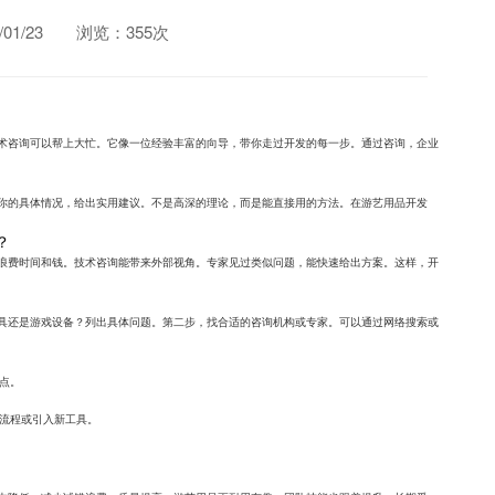
1/23
浏览：355次
术咨询可以帮上大忙。它像一位经验丰富的向导，带你走过开发的每一步。通过咨询，企业
你的具体情况，给出实用建议。不是高深的理论，而是能直接用的方法。在游艺用品开发
？
浪费时间和钱。技术咨询能带来外部视角。专家见过类似问题，能快速给出方案。这样，开
具还是游戏设备？列出具体问题。第二步，找合适的咨询机构或专家。可以通过网络搜索或
痛点。
计流程或引入新工具。