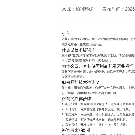
来源：柏强环保
发布时间：2026/0
引言
四川区县的游艺用品开发，常常面临效率低的问题。技
能少走弯路，更快推出新产品。
什么是技术咨询？
技术咨询就是请专家来帮忙解决技术难题。专家会根据
中，咨询能帮你选对材料、优化设计。
为什么四川区县游艺用品开发需要咨询
四川区县资源有限，企业规模小。自己摸索开发，容易
发效率自然提升。
如何开始技术咨询？
第一步，明确你的需求。你想开发什么游艺用品？是玩
行业推荐。四川本地有很多咨询资源可用。
咨询的具体步骤
1. 初步沟通：和专家聊聊你的想法。分享现有资料和
2. 评估分析：专家会检查你的开发流程，找出瓶颈。
3. 制定方案：根据问题，给出改进建议。比如优化设
4. 实施指导：专家帮你落地方案，确保顺利执行。
5. 跟进反馈：开发过程中，随时咨询，及时调整。
咨询带来的好处