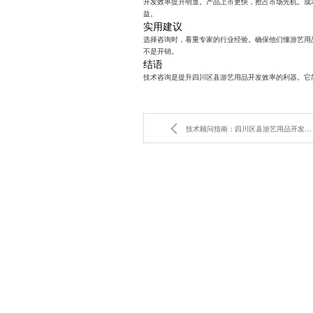
开发效率提升明显。产品上市更快，抢占市场先机。成
益。
实用建议
选择咨询时，看重专家的行业经验。确保他们懂游艺用
不是开销。
结语
技术咨询是提升四川区县游艺用品开发效率的利器。它
技术顾问指南：四川区县游艺用品开发的技术转让要点