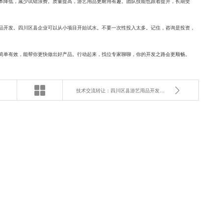
本降低，减少试错浪费。质量提高，游艺用品更耐用有趣。团队技能也跟着提升，长期受
品开发。四川区县企业可以从小项目开始试水。不要一次性投入太多。记住，咨询是投资，
简单有效，能帮你更快做出好产品。行动起来，找位专家聊聊，你的开发之路会更顺畅。
技术交流转让：四川区县游艺用品开发的最新趋势是什么？