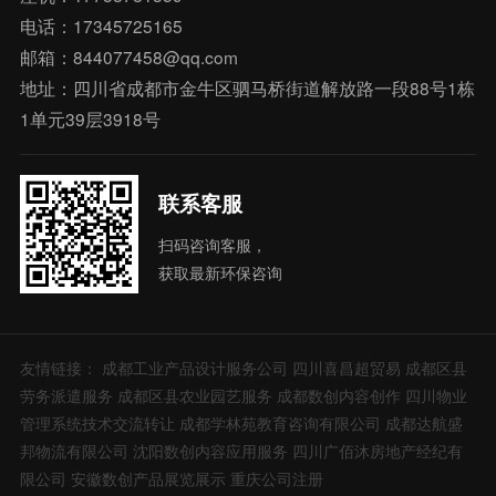
电话：17345725165
邮箱：844077458@qq.com
地址：四川省成都市金牛区驷马桥街道解放路一段88号1栋
1单元39层3918号
联系客服
扫码咨询客服，
获取最新环保咨询
友情链接：
成都工业产品设计服务公司
四川喜昌超贸易
成都区县
劳务派遣服务
成都区县农业园艺服务
成都数创内容创作
四川物业
管理系统技术交流转让
成都学林苑教育咨询有限公司
成都达航盛
邦物流有限公司
沈阳数创内容应用服务
四川广佰沐房地产经纪有
限公司
安徽数创产品展览展示
重庆公司注册