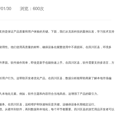
1/30
浏览：600次
支持是保证产品质量和用户体验的关键。下面，我们从克辰科技的案例出发，学习技术支持
耐用性。他们使用高质量的材料，确保设备在频繁使用中不易损坏。在四川区县，环境多
件界面。软件操作简单，即使是新手也能快速上手。在四川区县，软件需要支持多语言，方
析用户行为。这帮助开发者优化产品。在四川区县，数据分析能帮助商家了解本地市场偏
入本地化元素。例如，软件主题和内容符合当地风俗。这增强了产品的吸引力。
服务。在四川区县，远程维护和快速响应是关键。这确保设备长期稳定运行。
虑。从硬件到软件，再到数据和本地化，每个环节都重要。四川区县的游艺用品开发者可以