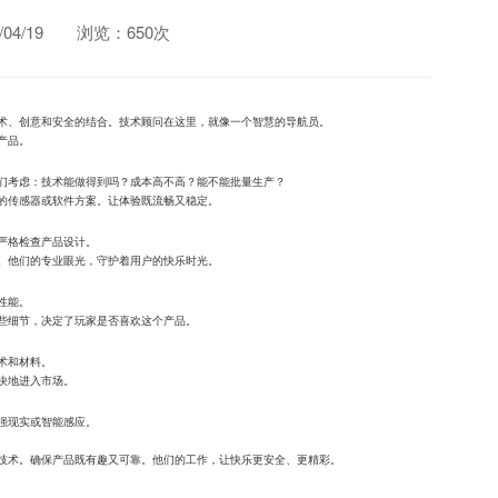
4/19
浏览：650次
术、创意和安全的结合。技术顾问在这里，就像一个智慧的导航员。
产品。
们考虑：技术能做得到吗？成本高不高？能不能批量生产？
的传感器或软件方案。让体验既流畅又稳定。
严格检查产品设计。
。他们的专业眼光，守护着用户的快乐时光。
性能。
些细节，决定了玩家是否喜欢这个产品。
术和材料。
快地进入市场。
强现实或智能感应。
技术。确保产品既有趣又可靠。他们的工作，让快乐更安全、更精彩。