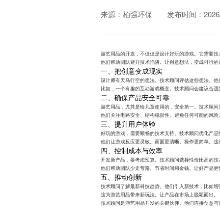
来源：柏强环保
发布时间：2026/0
游艺用品的开发，不仅仅是设计好玩的游戏。它需要技
他们帮助团队避开技术陷阱。让创意想法，变成可行的
一、把创意变成现实
设计师有天马行空的想法。技术顾问评估这些想法。他
比如，一个有趣的互动游戏概念。技术顾问会建议合适
二、确保产品安全可靠
游艺用品，尤其是给儿童使用的，安全第一。技术顾问
他们关注电路安全、结构稳固性。避免任何可能的风险
三、提升用户体验
好玩的游戏，需要顺畅的技术支持。技术顾问优化产品
他们让游戏反应更灵敏。画面更清晰。操作更简单。这
四、控制成本与效率
开发新产品，要考虑预算。技术顾问选择性价比高的技
他们帮助团队少走弯路。节省时间和金钱。让好产品更
五、推动创新
技术顾问了解最新科技趋势。他们引入新技术，比如增
这为游艺用品带来新玩法。让产品在市场上脱颖而出。
技术顾问是游艺用品开发的关键伙伴。他们连接创意与