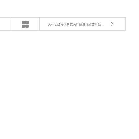
为什么选择四川克辰科技进行游艺用品技术开发？IT咨询指南。