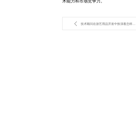
术能力和市场竞争力。
技术顾问在游艺用品开发中扮演着怎样的关键角色？