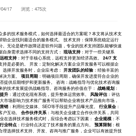
4/17
浏览：475次
众多的技术服务模式，如何选择最适合的方案呢？本文将从技术支
帮助企业找到最适合的服务模式。 技术支持：保障系统稳定运行
分。无论是硬件故障还是软件问题，专业的技术支持团队能够快速
据自身需求选择不同的支持方式：
现场支持
：对于一些关键系
远程支持
：对于非核心系统，远程支持更加经济高效。
24/7 支
7支持是必要的。 开发：定制化解决方案企业开发服务可以根据企
。选择开发服务时，企业应考虑：
开发团队的经验
：经验丰富的
解决方案。
项目周期
：明确项目周期，确保开发进度符合企业的
否提供后期维护和更新服务。 咨询：战略指导与优化技术咨询服
来的技术发展提供战略指导。咨询服务的价值在于：
战略规划
：
提升
：通过优化现有系统，提升整体运营效率。
风险评估
：评估
扩大市场影响力技术推广服务可以帮助企业将技术产品推向市场，
营销
：利用社交媒体、SEO等手段提升产品曝光度。
行业展会
：
客户互动。
合作伙伴关系
：与相关企业建立合作伙伴关系，共同
企业在选择技术服务模式时，应综合考虑以下因素：
企业规模
：不
行业特点
：行业特点决定了技术服务的重点方向。
预算限制
：根
合理选择技术支持、开发、咨询与推广服务，企业可以有效提升技