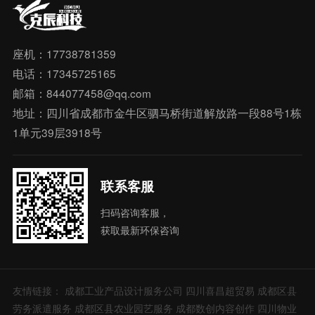
座机：17738781359
电话：17345725165
邮箱：844077458@qq.com
地址：四川省成都市金牛区驷马桥街道解放路一段88号1栋
1单元39层3918号
联系客服
扫码咨询客服，
获取最新环保咨询
友情链接：
成都工业产品设计服务公司
四川喜昌超贸易
成都区县
劳务派遣服务
成都区县农业园艺服务
成都数创内容创作
四川物业