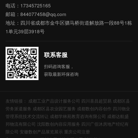
电话：17345725165
邮箱：844077458@qq.com
地址：四川省成都市金牛区驷马桥街道解放路一段88号1栋
1单元39层3918号
联系客服
扫码咨询客服，
获取最新环保咨询
友情链接：
成都工业产品设计服务公司
四川喜昌超贸易
成都区县
劳务派遣服务
成都区县农业园艺服务
成都数创内容创作
四川物业
管理系统技术交流转让
成都学林苑教育咨询有限公司
成都达航盛
邦物流有限公司
沈阳数创内容应用服务
四川广佰沐房地产经纪有
限公司
安徽数创产品展览展示
重庆公司注册