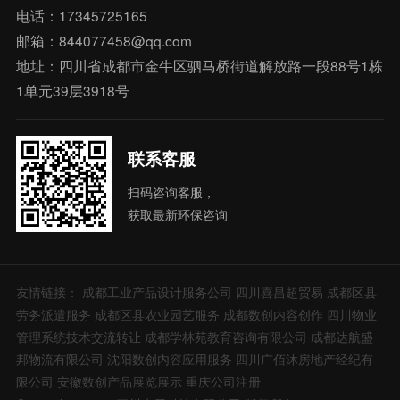
电话：17345725165
邮箱：844077458@qq.com
地址：四川省成都市金牛区驷马桥街道解放路一段88号1栋
1单元39层3918号
联系客服
扫码咨询客服，
获取最新环保咨询
友情链接：
成都工业产品设计服务公司
四川喜昌超贸易
成都区县
劳务派遣服务
成都区县农业园艺服务
成都数创内容创作
四川物业
管理系统技术交流转让
成都学林苑教育咨询有限公司
成都达航盛
邦物流有限公司
沈阳数创内容应用服务
四川广佰沐房地产经纪有
限公司
安徽数创产品展览展示
重庆公司注册